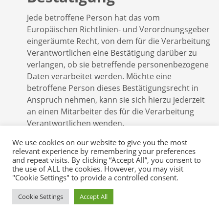
Jede betroffene Person hat das vom
Europäischen Richtlinien- und Verordnungsgeber
eingeräumte Recht, von dem für die Verarbeitung
Verantwortlichen eine Bestätigung darüber zu
verlangen, ob sie betreffende personenbezogene
Daten verarbeitet werden. Möchte eine
betroffene Person dieses Bestätigungsrecht in
Anspruch nehmen, kann sie sich hierzu jederzeit
an einen Mitarbeiter des für die Verarbeitung
Verantwortlichen wenden.
We use cookies on our website to give you the most
b) Recht auf Auskunft
relevant experience by remembering your preferences
and repeat visits. By clicking “Accept All”, you consent to
Jede von der Verarbeitung personenbezogener
the use of ALL the cookies. However, you may visit
"Cookie Settings" to provide a controlled consent.
Daten betroffene Person hat das vom
Europäischen Richtlinien- und Verordnungsgeber
Cookie Settings
Accept All
gewährte Recht, jederzeit von dem für die
Verarbeitung Verantwortlichen unentgeltliche